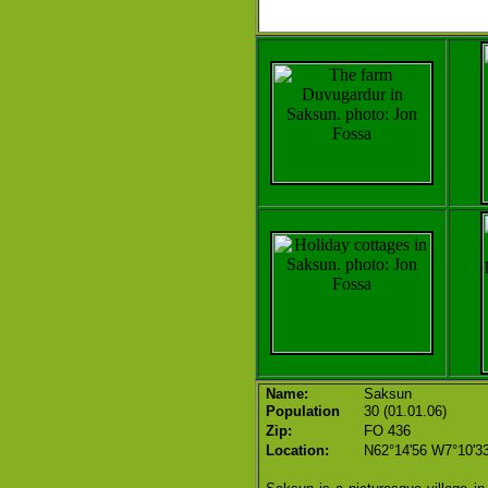
Name:
Saksun
Population
30 (01.01.06)
Zip:
FO 436
Location:
N62°14'56 W7°10'3