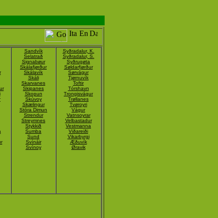
Sandvík
Syðradalur, K.
Selatrað
Syðradalur, S.
Signabøur
Syðrugøta
Skálafjørður
Søldarfjørður
r
Skálavík
Sørvágur
Skáli
Tjørnuvík
Skarvanes
Toftir
ur
Skipanes
Tórshavn
i
Skopun
Trongisvágur
r
Skúvoy
Trøllanes
Skælingur
Tvøroyri
Stóra Dimun
Vágur
Strendur
Vatnsoyrar
Streymnes
Velbastadur
Stykkið
Vestmanna
á
Sumba
Viðareiði
Sund
Vikarbyrgi
r
Svínáir
Æðuvík
Svínoy
Øravik