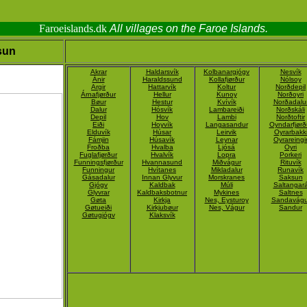
Faroeislands.dk
All villages on the Faroe Islands.
sun
Akrar
Haldarsvík
Kolbanargjógv
Nesvík
Ánir
Haraldssund
Kollafjørður
Nólsoy
Argir
Hattarvík
Koltur
Norðdepil
Árnafjørður
Hellur
Kunoy
Norðoyri
Bøur
Hestur
Kvívík
Norðadalu
Dalur
Hósvík
Lambareiði
Norðskáli
Depil
Hov
Lambi
Norðtoftir
Eiði
Hoyvík
Langasandur
Oyndarfjørð
Elduvík
Húsar
Leirvik
Oyrarbakk
Fámjin
Húsavík
Leynar
Oyrareingi
Froðba
Hvalba
Ljósá
Oyri
Fuglafjørður
Hvalvík
Lopra
Porkeri
Funningsfjørður
Hvannasund
Miðvágur
Rituvík
Funningur
Hvítanes
Mikladalur
Runavík
Gásadalur
Innan Glyvur
Morskranes
Saksun
Gjógv
Kaldbak
Múli
Saltangar
Glyvrar
Kaldbaksbotnur
Mykines
Saltnes
Gøta
Kirkja
Nes, Eysturoy
Sandavágu
Gøtueiði
Kirkjubøur
Nes, Vágur
Sandur
Gøtugjógv
Klaksvík