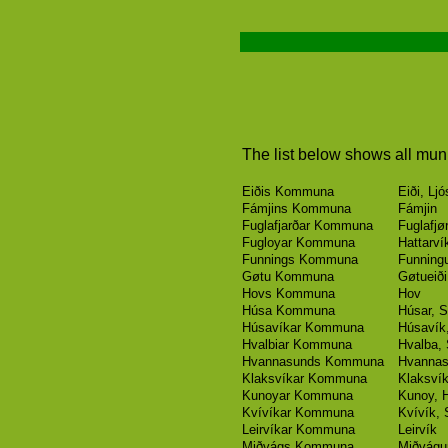
The list below shows all munic
Eiðis Kommuna
Eiði, Ljó
Fámjins Kommuna
Fámjin
Fuglafjarðar Kommuna
Fuglafjør
Fugloyar Kommuna
Hattarvík
Funnings Kommuna
Funning
Gøtu Kommuna
Gøtueiði
Hovs Kommuna
Hov
Húsa Kommuna
Húsar, S
Húsavíkar Kommuna
Húsavík,
Hvalbiar Kommuna
Hvalba,
Hvannasunds Kommuna
Hvannasu
Klaksvíkar Kommuna
Klaksvík
Kunoyar Kommuna
Kunoy, 
Kvívíkar Kommuna
Kvívík, 
Leirvíkar Kommuna
Leirvík
Miðvágs Kommuna
Miðvágur