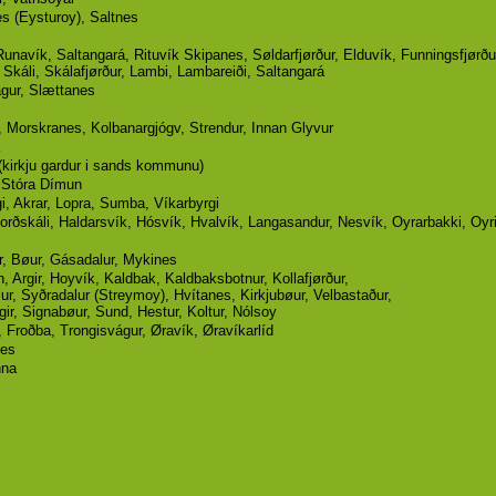
Nes (Eysturoy), Saltnes
Runavík, Saltangará, Rituvík Skipanes, Søldarfjørður, Elduvík, Funningsfjørður
Skáli, Skálafjørður, Lambi, Lambareiði, Saltangará
gur, Slættanes
, Morskranes, Kolbanargjógv, Strendur, Innan Glyvur
k
kirkju gardur i sands kommunu)
 Stóra Dímun
i, Akrar, Lopra, Sumba, Víkarbyrgi
orðskáli, Haldarsvík, Hósvík, Hvalvík, Langasandur, Nesvík, Oyrarbakki, Oy
, Bøur, Gásadalur, Mykines
, Argir, Hoyvík, Kaldbak, Kaldbaksbotnur, Kollafjørður,
ur, Syðradalur (Streymoy), Hvítanes, Kirkjubøur, Velbastaður,
gir, Signabøur, Sund, Hestur, Koltur, Nólsoy
, Froðba, Trongisvágur, Øravík, Øravíkarlíd
Nes
nna