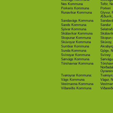
Nes Kommuna
Toftir, 
Porkeris Kommuna
Porkeri
Runavíkar Kommuna
Glyvur, 
Æðuvík, 
Sandavágs Kommuna
Sandavá
Sands Kommuna
Sandur
Sjóvar Kommuna
Selatrað
Skálavíkar Kommuna
Skálaví
Skopunar Kommuna
Skopun (
Skúvoyar Kommuna
Skúvoy,
Sumbiar Kommuna
Akrabyrg
Sunda Kommuna
Gjógv, N
Svínoyar Kommuna
Svínoy
Sørvágs Kommuna
Sørvágur
Tórshavnar Kommuna
Tórshavn
Norðadal
Oyrarein
Tvøroyrar Kommuna:
Tvøroyri
Vágs Kommuna
Vágur, 
Vestmanna Kommuna
Vestma
Viðareiðis Kommuna
Viðareiði