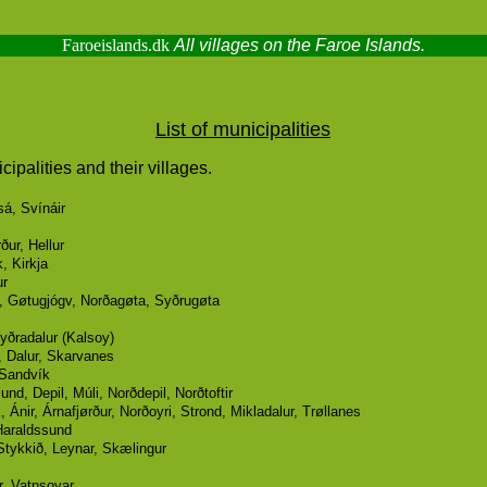
Faroeislands.dk
All villages on the Faroe Islands.
List of municipalities
ipalities and their villages.
sá, Svínáir
ður, Hellur
, Kirkja
ur
, Gøtugjógv, Norðagøta, Syðrugøta
yðradalur (Kalsoy)
 Dalur, Skarvanes
 Sandvík
nd, Depil, Múli, Norðdepil, Norðtoftir
, Ánir, Árnafjørður, Norðoyri, Strond, Mikladalur, Trøllanes
Haraldssund
Stykkið, Leynar, Skælingur
, Vatnsoyar