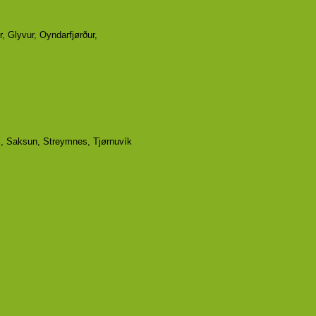
, Glyvur, Oyndarfjørður,
ri, Saksun, Streymnes, Tjørnuvík