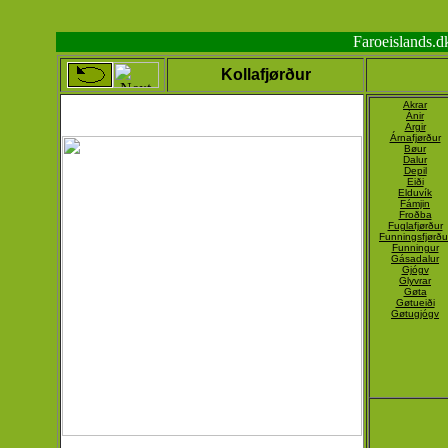
Faroeislands.
Kollafjørður
Akrar
Ánir
Argir
Árnafjørður
Bøur
Dalur
Depil
Eiði
Elduvík
Fámjin
Froðba
Fuglafjørður
Funningsfjørðu
Funningur
Gásadalur
Gjógv
Glyvrar
Gøta
Gøtueiði
Gøtugjógv