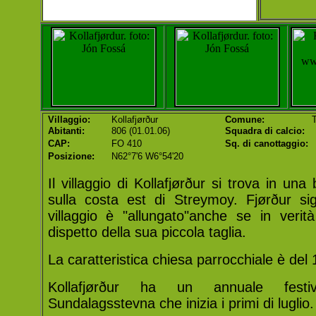
Villaggio:
Kollafjørður
Comune:
T
Abitanti:
806 (01.01.06)
Squadra di calcio:
CAP:
FO 410
Sq. di canottaggio:
Posizione:
N62°7'6 W6°54'20
Il villaggio di Kollafjørður si trova in una
sulla costa est di Streymoy. Fjørður sig
villaggio è "allungato"anche se in ver
dispetto della sua piccola taglia.
La caratteristica chiesa parrocchiale è del
Kollafjørður ha un annuale festiv
Sundalagsstevna che inizia i primi di luglio.