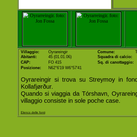
Villaggio:
Oyrareingir
Comune:
T
Abitanti:
45 (01.01.06)
Squadra di calcio:
CAP:
FO 415
Sq. di canottaggio:
Posizione:
N62°6'19 W6°57'41
Oyrareingir si trova su Streymoy in fond
Kollafjørður.
Quando si viaggia da Tórshavn, Oyrareingir 
villaggio consiste in sole poche case.
Elenco delle fonti