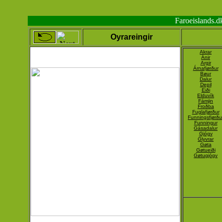
Faroeislands.
Oyrareingir
Akrar
Ánir
Argir
Árnafjørður
Bøur
Dalur
Depil
Eiði
Elduvík
Fámjin
Froðba
Fuglafjørður
Funningsfjørðu
Funningur
Gásadalur
Gjógv
Glyvrar
Gøta
Gøtueiði
Gøtugjógv