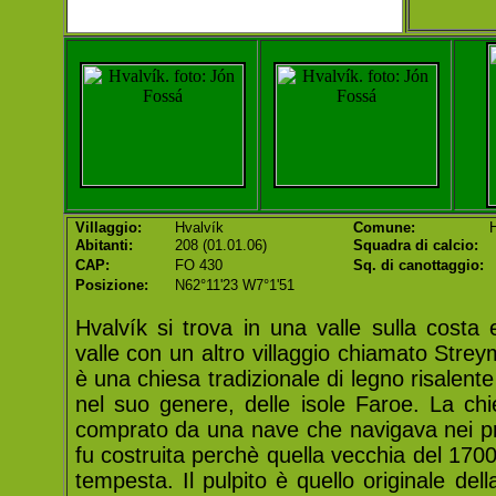
Villaggio:
Hvalvík
Comune:
H
Abitanti:
208 (01.01.06)
Squadra di calcio:
CAP:
FO 430
Sq. di canottaggio:
Posizione:
N62°11'23 W7°1'51
Hvalvík si trova in una valle sulla costa 
valle con un altro villaggio chiamato Stre
è una chiesa tradizionale di legno risalente
nel suo genere, delle isole Faroe. La ch
comprato da una nave che navigava nei pr
fu costruita perchè quella vecchia del 170
tempesta. Il pulpito è quello originale de