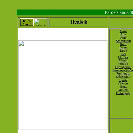
Faroeislands.
Hvalvík
Akrar
Ánir
Argir
Árnafjørður
Bøur
Dalur
Depil
Eiði
Elduvík
Fámjin
Froðba
Fuglafjørður
Funningsfjørðu
Funningur
Gásadalur
Gjógv
Glyvrar
Gøta
Gøtueiði
Gøtugjógv