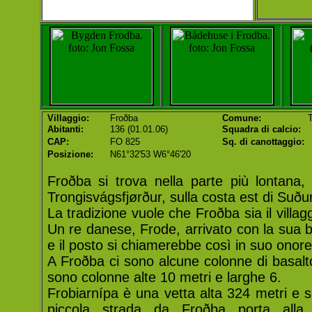
Villaggio:
Froðba
Comune:
T
Abitanti:
136 (01.01.06)
Squadra di calcio:
CAP:
FO 825
Sq. di canottaggio:
Posizione:
N61°32'53 W6°46'20
Froðba si trova nella parte più lontana,
Trongisvágsfjørður, sulla costa est di Suðu
La tradizione vuole che Froðba sia il villag
Un re danese, Frode, arrivato con la sua b
e il posto si chiamerebbe così in suo onore
A Froðba ci sono alcune colonne di basalto
sono colonne alte 10 metri e larghe 6.
Frobiarnípa è una vetta alta 324 metri e s
piccola strada da Froðba porta alla 