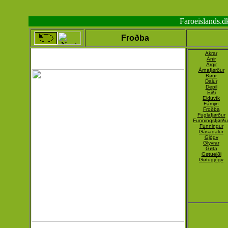
Faroeislands.
Froðba
Akrar
Ánir
Argir
Árnafjørður
Bøur
Dalur
Depil
Eiði
Elduvík
Fámjin
Froðba
Fuglafjørður
Funningsfjørðu
Funningur
Gásadalur
Gjógv
Glyvrar
Gøta
Gøtueiði
Gøtugjógv