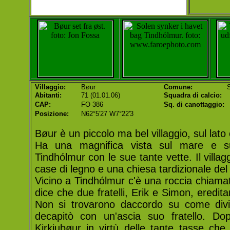
Villaggio:
Bøur
Comune:
S
Abitanti:
71 (01.01.06)
Squadra di calcio:
CAP:
FO 386
Sq. di canottaggio:
Posizione:
N62°5'27 W7°22'3
Bøur è un piccolo ma bel villaggio, sul lato
Ha una magnifica vista sul mare e sul
Tindhólmur con le sue tante vette. Il villag
case di legno e una chiesa tardizionale del
Vicino a Tindhólmur c'è una roccia chiamat
dice che due fratelli, Erik e Simon, eredita
Non si trovarono daccordo su come divid
decapitò con un'ascia suo fratello. Do
Kirkjubøur in virtù delle tante tasse ch