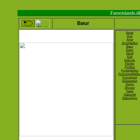
Faroeislands.
Bøur
Akrar
Ánir
Argir
Árnafjørður
Bøur
Dalur
Depil
Eiði
Elduvík
Fámjin
Froðba
Fuglafjørður
Funningsfjørðu
Funningur
Gásadalur
Gjógv
Glyvrar
Gøta
Gøtueiði
Gøtugjógv