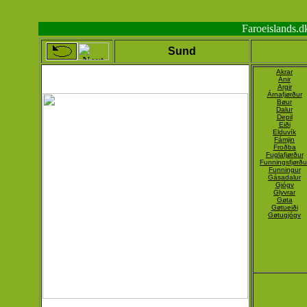
Faroeislands.
Sund
Akrar
Ánir
Argir
Árnafjørður
Bøur
Dalur
Depil
Eiði
Elduvík
Fámjin
Froðba
Fuglafjørður
Funningsfjørðu
Funningur
Gásadalur
Gjógv
Glyvrar
Gøta
Gøtueiði
Gøtugjógv