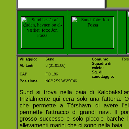
Villaggio:
Sund
Comune:
Tórs
Squadra di
Abitanti:
3 (01.01.06)
calcio:
Sq. di
CAP:
FO 186
canottaggio:
Posizione:
N62°2'59 W6°50'46
Sund si trova nella baia di Kaldbaksfjø
Inizialmente qui cera solo una fattoria. O
che permette a Tórshavn di avere l'el
permette l'attracco di grandi navi. Il 
grosso successo e solo piccole barche l
allevamenti marini che ci sono nella baia.