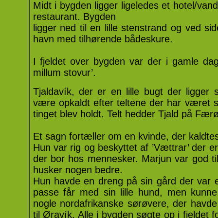
Midt i bygden ligger ligeledes et hotel/
restaurant. Bygden
ligger ned til en lille stenstrand og ved si
havn med tilhørende bådeskure.
I fjeldet over bygden var der i gamle dag
millum stovur’.
Tjaldavík, der er en lille bugt der ligge
være opkaldt efter teltene der har været s
tinget blev holdt. Telt hedder Tjald på Fær
Et sagn fortæller om en kvinde, der kaldte
Hun var rig og beskyttet af ’Vættrar’ der 
der bor hos mennesker. Marjun var god til 
husker nogen bedre.
Hun havde en dreng på sin gård der var en
passe får med sin lille hund, men kunn
nogle nordafrikanske sørøvere, der havd
til Øravík. Alle i bygden søgte op i fjeldet