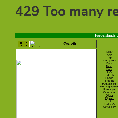
Faroeislands
Øravík
Akrar
Ánir
Argir
Árnafjørður
Bøur
Dalur
Depil
Eiði
Elduvík
Fámjin
Froðba
Fuglafjørður
Funningsfjørðu
Funningur
Gásadalur
Gjógv
Glyvrar
Gøta
Gøtueiði
Gøtugjógv