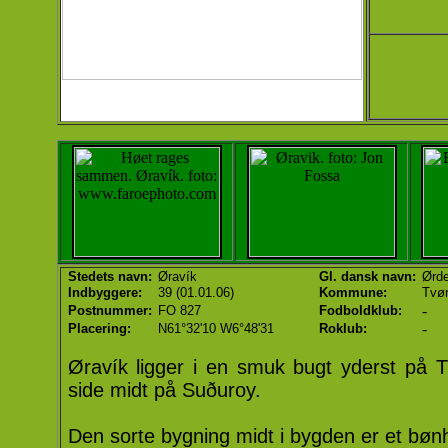
Stedets navn:
Øravík
Gl. dansk navn:
Ørde
Indbyggere:
39 (01.01.06)
Kommune:
Tvør
-
Postnummer:
FO 827
Fodboldklub:
-
Placering:
N61°32'10 W6°48'31
Roklub:
Øravík ligger i en smuk bugt yderst på T
side midt på Suðuroy.
Den sorte bygning midt i bygden er et bøn