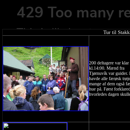
Tur til
Stakk
200 deltagere var klar
kl.14:00. Mænd fra
Tjørnuvík var guider.
havde alle færøsk trøj
mange af dem også fæ
hue på. Først forklare
hvorledes dagen skull